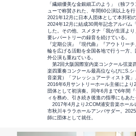
「繊細優美な金銀細工のよう」（独フラン
ューで称賛された、年間60公演以上を
2021年12月に日本人団体として本邦
2024年12月に結成30周年記念アル
した。その他、スメタナ「我が生涯より
要レパートリーの録音を続けている。
『定期公演』『現代曲』『アウトリーチ
輪を広げる活動を全国各地で行う一方、
外公演も重ねている。
第2回大阪国際室内楽コンクール弦楽四
楽四重奏コンクール最高位ならびにS.シ
音楽賞）「フレッシュアーティスト賞」
2016年6月サントリーホール主催によ
団体として初演奏。同年6月まで6年間
ィを務め、引き続き後進の指導にもあた
2017年4月よりJ:COM浦安音楽ホー
市秋川キララホールアンバサダー。202
師に団体として就任。