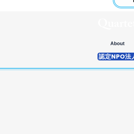
Quarte
Home
About
認定NPO