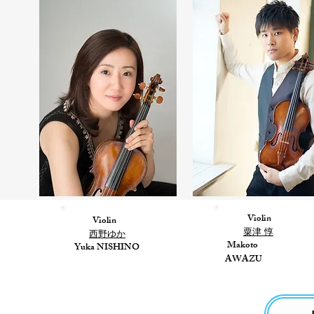
Violin
Violin
粟津 惇
西野ゆか
Makoto
Yuka NISHINO
AWAZU